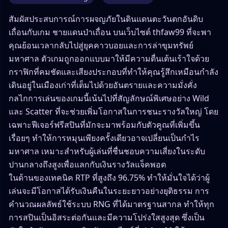
สัมผัสประสบการณ์การผจญภัยในดินแดนตะวันตกอันดิบ
เถื่อนกับเกม ชายแดนป่าเถื่อน บนเว็บไซต์ thfaw99 ที่จะพา
คุณย้อนเวลากลับไปสู่ยุคคาวบอยและการล่าขุมทรัพย์
มหาศาล ตัวเกมถูกออกแบบมาให้มีความตื่นเต้นเร้าใจด้วย
กราฟิกที่คมชัดและเสียงประกอบที่ทำให้คุณรู้สึกเหมือนกำลัง
เดินอยู่ในเมืองเก่าที่เต็มไปด้วยอันตรายและความมั่งคั่ง
กลไกการเล่นของเกมนี้เน้นไปที่สัญลักษณ์พิเศษอย่าง Wild
และ Scatter ที่จะช่วยเพิ่มโอกาสในการชนะรางวัลใหญ่ โดย
เฉพาะฟีเจอร์ฟรีสปินที่มักจะมาพร้อมกับตัวคูณที่เพิ่มขึ้น
เรื่อยๆ ทำให้การหมุนเพียงครั้งเดียวอาจเปลี่ยนเป็นกำไร
มหาศาล เหมาะสำหรับผู้เล่นที่ชื่นชอบความเสี่ยงในระดับ
ปานกลางถึงสูงเพื่อแลกกับเงินรางวัลแจ็คพอต
ในด้านของเทคนิค RTP ที่สูงถึง 96.75% ทำให้มั่นใจได้ว่าผู้
เล่นจะมีโอกาสได้รับเงินคืนในระยะยาวอย่างยุติธรรม การ
คำนวณผลลัพธ์ใช้ระบบ RNG ที่ได้มาตรฐานสากล ทำให้ทุก
การสปินเป็นอิสระต่อกันและมีความโปร่งใสสูงสุด ซึ่งเป็น