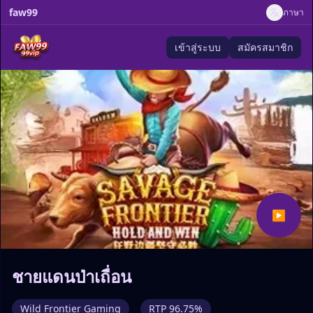
faw99
ภาษา
เข้าสู่ระบบ
สมัครสมาชิก
▶
ชายแดนป่าเถื่อน
Wild Frontier Gaming
RTP 96.75%