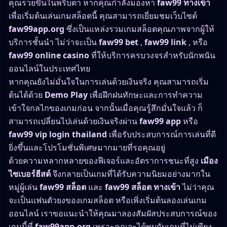
คุณรวยขึ้นในพริบตา หากคุณกำลังมองหา
faw99 ทางเข้า
เพื่อเริ่มต้นเล่นเกมสล็อตนี้ คุณสามารถเยี่ยมชมเว็บไซต์
faw99app.org
ซึ่งเป็นแหล่งรวมเกมสล็อตคุณภาพจากผู้ให้
บริการชั้นนำ ไม่ว่าจะเป็น
faw99 bet
,
faw99 link
, หรือ
faw99 online casino
ที่ให้บริการครบวงจรสำหรับนักพนัน
ออนไลน์ในประเทศไทย
หากคุณยังไม่มั่นใจในการเล่นด้วยเงินจริง คุณสามารถเริ่ม
ต้นได้ด้วย
Demo Play
เพื่อฝึกฝนทักษะและการทำความ
เข้าใจกลไกของเกมก่อน จากนั้นเมื่อคุณรู้สึกมั่นใจแล้ว ก็
สามารถเปลี่ยนไปเล่นด้วยเงินจริงผ่าน
faw99 app
หรือ
faw99 vip login thailand
เพื่อรับประสบการณ์การเล่นที่ดี
ยิ่งขึ้นและโปรโมชั่นพิเศษมากมายที่รอคุณอยู่
ด้วยความหลากหลายของฟีเจอร์และอัตราการชนะที่สูง
เมือง
ไซเบอร์ฮีสต์
จึงกลายเป็นเกมที่ได้รับความนิยมอย่างมากใน
หมู่ผู้เล่น
faw99 สล็อต
และ
faw99 สล็อต ทางเข้า
ไม่ว่าคุณ
จะเป็นแฟนตัวยงของเกมสล็อต หรือเพิ่งเริ่มต้นลองเล่นเกม
ออนไลน์ เราขอแนะนำให้คุณมาลองสัมผัสประสบการณ์ของ
เกมนี้ที่
faw99app.org
เพราะคุณจะได้พบกับเกมที่ไม่เพียง