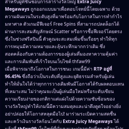
สำหรับผู้ที่ชื่นชอบการล่ารางวัลใหญ่
Extra Juicy
Megaways
ถูกออกแบบมาเพื่อตอบโจทย์นี้โดยเฉพาะ ด้วย
ความผันผวนในระดับสูงที่มาพร้อมกับโอกาสในการทำกำไร
มหาศาล ตัวเกมมีฟีเจอร์ Free Spins ที่สามารถปลดล็อกได้
ผ่านการสะสมสัญลักษณ์ Scatter หรือการซื้อฟีเจอร์โดยตรง
ซึ่งในช่วงฟรีสปินนี้ ตัวคูณจะสะสมเพิ่มขึ้นเรื่อยๆ ทำให้ทุก
การหมุนมีความหมายและลุ้นระทึกมากกว่าเดิม ซึ่ง
สอดคล้องกับความต้องการของผู้เล่นที่มองหาความคุ้มค่า
และการเดิมพันที่เร้าใจบนเว็บไซต์ thfaw99
เมื่อพิจารณาถึงโอกาสในการชนะ เกมนี้มีค่า
RTP อยู่ที่
96.45%
ซึ่งถือว่าเป็นระดับที่สูงและยุติธรรมสำหรับผู้เล่น
ทำให้มั่นใจได้ว่าทุกการวางเดิมพันมีโอกาสได้รับผลตอบแทน
ที่เหมาะสม ไม่ว่าคุณจะเป็นผู้เล่นมือใหม่หรือระดับเซียน
ความเรียบง่ายของกติกาแต่แฝงไปด้วยความซับซ้อนของ
รางวัลใหญ่ทำให้เกมนี้มีความสมดุลและน่าดึงดูดใจอย่างยิ่ง
อย่าปล่อยให้โอกาสหลุดมือไป! มาร่วมระเบิดความสดชื่น
และคว้าเงินรางวัลก้อนโตกับ
Extra Juicy Megaways
ได้
แล้วที่
thfaw99
เว็บไซต์ที่มั่นคงและปลอดภัยที่สุด พร้อมโปร