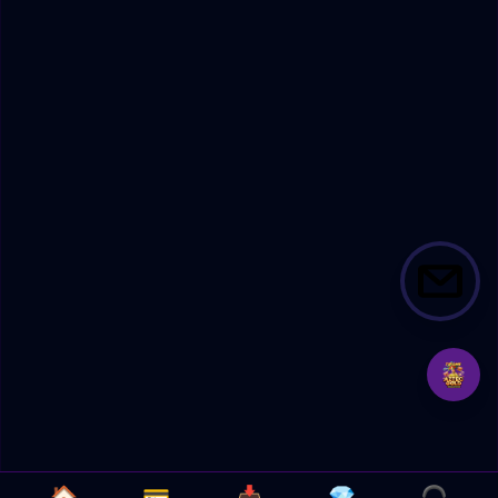
🏠
💳
📥
💎
🎧