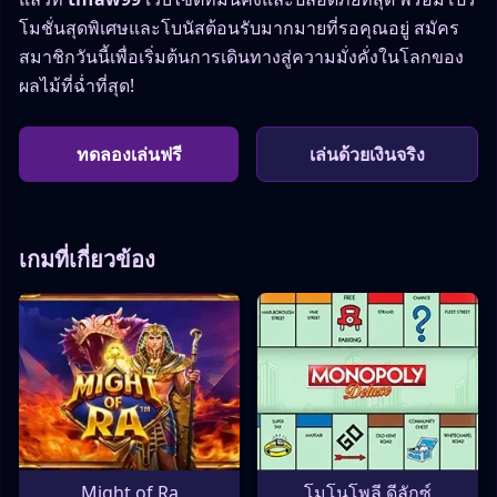
โมชั่นสุดพิเศษและโบนัสต้อนรับมากมายที่รอคุณอยู่ สมัคร
สมาชิกวันนี้เพื่อเริ่มต้นการเดินทางสู่ความมั่งคั่งในโลกของ
ผลไม้ที่ฉ่ำที่สุด!
ทดลองเล่นฟรี
เล่นด้วยเงินจริง
เกมที่เกี่ยวข้อง
Might of Ra
โมโนโพลี ดีลักซ์